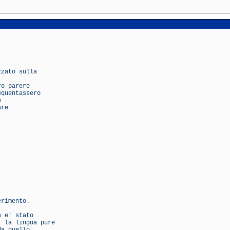
zzato sulla
ro parere
equentassero
e
are
.
erimento.
a e' stato
, la lingua pure