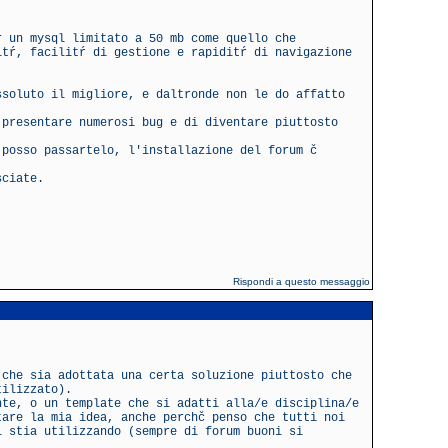
r un mysql limitato a 50 mb come quello che
itŕ, facilitŕ di gestione e rapiditŕ di navigazione
ssoluto il migliore, e daltronde non le do affatto
 presentare numerosi bug e di diventare piuttosto
 posso passartelo, l'installazione del forum č
sciate.
Rispondi a questo messaggio
 che sia adottata una certa soluzione piuttosto che
tilizzato).
nte, o un template che si adatti alla/e disciplina/e
tare la mia idea, anche perchč penso che tutti noi
i stia utilizzando (sempre di forum buoni si