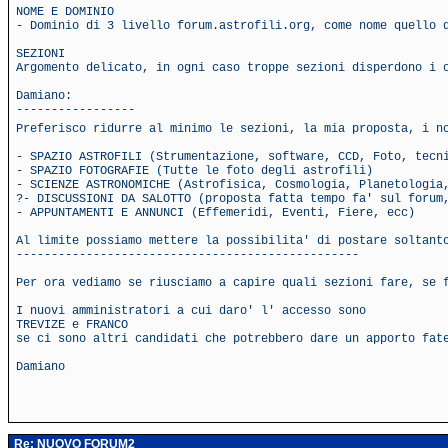
NOME E DOMINIO
- Dominio di 3 livello forum.astrofili.org, come nome quello 
SEZIONI
Argomento delicato, in ogni caso troppe sezioni disperdono i 
Damiano:
-----------------
Preferisco ridurre al minimo le sezioni, la mia proposta, i n
- SPAZIO ASTROFILI (Strumentazione, software, CCD, Foto, tecn
- SPAZIO FOTOGRAFIE (Tutte le foto degli astrofili)
- SCIENZE ASTRONOMICHE (Astrofisica, Cosmologia, Planetologia
?- DISCUSSIONI DA SALOTTO (proposta fatta tempo fa' sul forum
- APPUNTAMENTI E ANNUNCI (Effemeridi, Eventi, Fiere, ecc)
Al limite possiamo mettere la possibilita' di postare soltant
-------------------------------------------------
Per ora vediamo se riusciamo a capire quali sezioni fare, se 
I nuovi amministratori a cui daro' l' accesso sono
TREVIZE e FRANCO
se ci sono altri candidati che potrebbero dare un apporto fat
Damiano
Re: NUOVO FORUM2