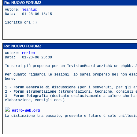
Re: NUOVO FORUM2
Autore:
jeanluc
Data: 01-23-06 18:15
iscritto ora :)
Re: NUOVO FORUM2
Autore:
Enrico
Data: 01-23-06 23:09
Io sarei piů propenso per un InvisionBoard anzichč un phpbb. 
Per quanto riguarda le sezioni, io sarei propenso nel non esa
bene.
1 -
Forum Generale di discussione
(per i benvenuti, per gli an
2 -
Forum strumentazione
(strumentazioni, tecniche, consigli 
3 -
Forum fotografia
(dedicato esclusivamente a coloro che han
elaborazione, consigli ecc.)
Astro-Web.org
La distinzione tra passato, presente e futuro č solo unillus