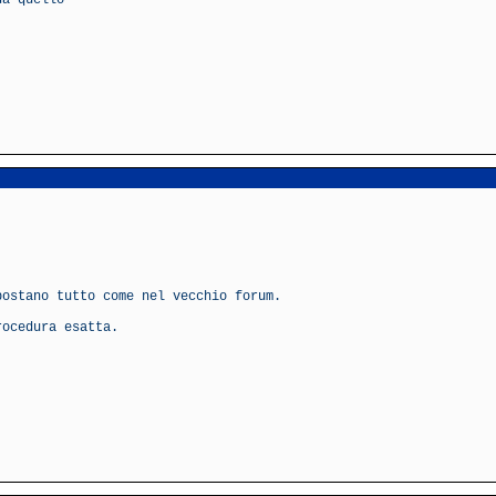
da quello
postano tutto come nel vecchio forum.
rocedura esatta.