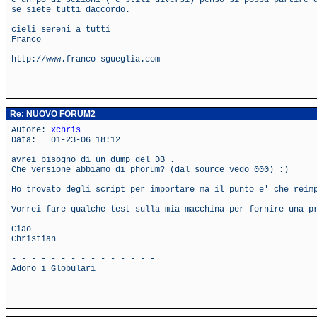
e un po di sezioni ( e stili diversi) penso si possa partire 
se siete tutti daccordo.
cieli sereni a tutti
Franco
http://www.franco-sgueglia.com
Re: NUOVO FORUM2
Autore:
xchris
Data: 01-23-06 18:12
avrei bisogno di un dump del DB .
Che versione abbiamo di phorum? (dal source vedo 000) :)
Ho trovato degli script per importare ma il punto e' che reim
Vorrei fare qualche test sulla mia macchina per fornire una p
Ciao
Christian
- - - - - - - - - - - - - - -
Adoro i Globulari