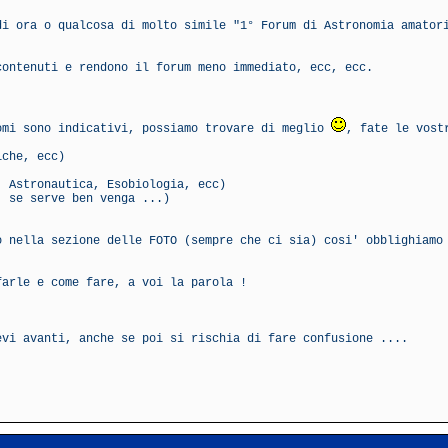
di ora o qualcosa di molto simile "1° Forum di Astronomia amator
contenuti e rendono il forum meno immediato, ecc, ecc.
omi sono indicativi, possiamo trovare di meglio
, fate le vost
iche, ecc)
, Astronautica, Esobiologia, ecc)
, se serve ben venga ...)
o nella sezione delle FOTO (sempre che ci sia) cosi' obblighiamo
farle e come fare, a voi la parola !
evi avanti, anche se poi si rischia di fare confusione ....