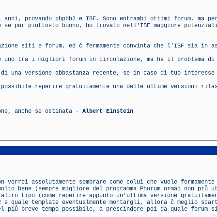
i anni, provando phpbb2 e IBF. Sono entrambi ottimi forum, ma pe
o se pur piuttosto buono, ho trovato nell'IBF maggiore potenzial
azione siti e forum, ed č fermamente convinta che l'IBF sia in a
e uno tra i migliori forum in circolazione, ma ha il problema di
 di una versione abbastanza recente, se in caso di tuo interesse
 possibile reperire gratuitamente una delle ultime versioni rila
ione, anche se ostinata -
Albert Einstein
on vorrei assolutamente sembrare come colui che vuole fermamente
molto bene (sempre migliore del programma Phorum ormai non piů u
 altro tipo (come reperire appunto un'ultima versione gratuitame
2 e quale template eventualmente montargli, allora č meglio scar
el piů breve tempo possibile, a prescindere poi da quale forum s