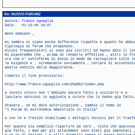
Re: NUOVO FORUM2
Autore:
franco sgueglia
Data: 01-23-06 18:07
Bene Damiano ,
mi sembra vi siano poche differenze rispetto a quanto ho abbo
tipologia di forum che proponevo.
Alcuni frequentatori si sono gia iscritti ed hanno dato il lo
mi piacerebbe che , prima di renderlo effettivo , altri lo fr
ora che e' sottoforma di bozza in modo da raccogliere tutte l
le esigenze e , scremandole ovviamente , cercare di accontent
quelle sentite dalla maggioranza.
rimetto il link provvisorio:
http://www.franco-sgueglia.com/phpbb2/index.php
e invito coloro non l'abbiano ancora fatto a visitarlo e a
lasciare opinioni in aggiunta a coloro che lo hanno gia fatto
Stasera , se mi date autorizzazione , cambio il nome in
"1 Forum di Astronomia Amatoriale in Italia"
e con te e Trevize stabiliamo i dettagli tecnici per il trasf
Per quanto sia semplice ripartire da zero , visto che qualcos
gia fatto, i mod per gli attachment sono stati gia impostati 