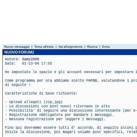
Nuovo messaggio
|
Torna all'inizio
|
Vai all'argomento
|
Ricerca
|
Entra
NUOVO FORUM2
Autore:
damy2000
Data: 01-23-06 17:55
Ho impostato lo spazio e gli account necessari per impostare 
Come programma per ora abbiamo scelto PHPBB, valutandone i pr
di seguito !
Caratteristiche di base richieste:
- Upload allegati (zip,jpg)
- Le discussioni con post nuovi ritornano in alto
- Possibilita' di seguire una discussione interessante (per e
- Registrazione obbligatora per mandare i messaggi.
- Nessuna registrazione per leggere i messaggi.
Fino qui dovremmo essere tutti d' accordo, di seguito alcuni 
Inizio la discussione, poi magari usiamo post specifici, rela