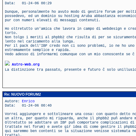
Data: 01-24-06 00:29
Dunque, personalmente ho avuto modo di gestire forum per molt
possedevo, ed un dominio su hosting Aruba abbastanza economic
pur con numeri elevati di messaggi contenuti.
Ho oltretutto un'amica che lavora in campo di webdesign e cre
torto.
Non tolgo i meriti al phpbb2 che risulta di per se sicurament
lento nel caricamento alla lunga.
Per il pack dell'IBF credo non ci sono problemi, io ne ho uno
estremamente semplice e rapida.
Vedo adesso di informarmi comunque con un mio conoscente se č
Astro-Web.org
La distinzione tra passato, presente e futuro č solo unillus
Re: NUOVO FORUM2
Autore:
Enrico
Data: 01-24-06 00:40
Vorrei aggiungere e sottolineare una cosa: con quanto detto n
un altra, per quanto mi riguarda, anche il phpbb2 puň andare 
Oltretutto se adottare un IBF puň comportare complicazioni di
trattate nel forum) e avete giŕ idea di come gestire il phpbb
qui saremmo ben contenti se la situazione venisse sistemata n
tratta).